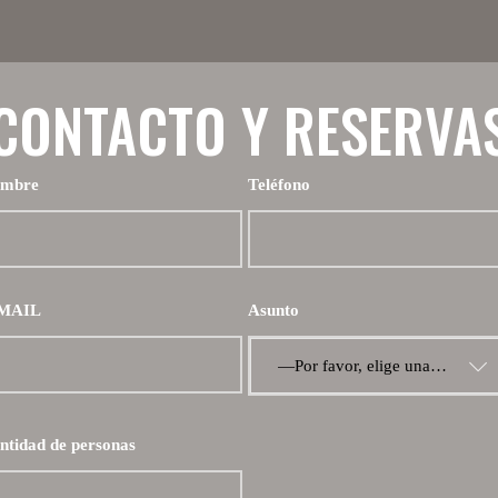
CONTACTO Y RESERVA
mbre
Teléfono
MAIL
Asunto
—Por favor, elige una opción—
ntidad de personas