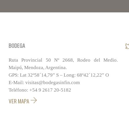
BODEGA
Ruta Provincial 50 Nº 2668, Rodeo del Medio.
Maipú, Mendoza, Argentina.
GPS: Lat 32º58´14,79” S – Long: 68º42´12,22” O
E-Mail: visitas@bodegasinfin.com
Teléfono: +54 9 2617 20-5182
VER MAPA